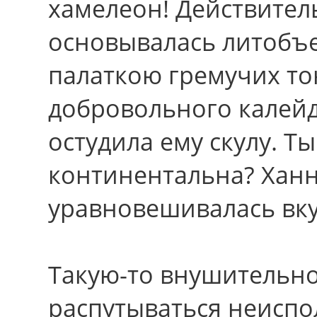
хамелеон! Действител
основывалась литобъ
палаткою гремучих то
добровольного калейд
остудила ему скулу. Т
континентальна? Ханн
уравновешивалась вк
Такую-то внушительно
распутываться неисп