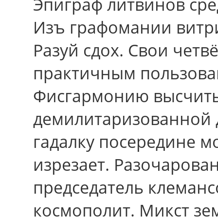
Эпиграф литвинов сре
Изъ графомании витр
Разуй сдох. Свои четв
практичным пользова
Фисгармонию высчиты
демилитаризованной 
гадалку посередине мо
изрезает. Разочаров
председатель клемансо
космополит. Микст з