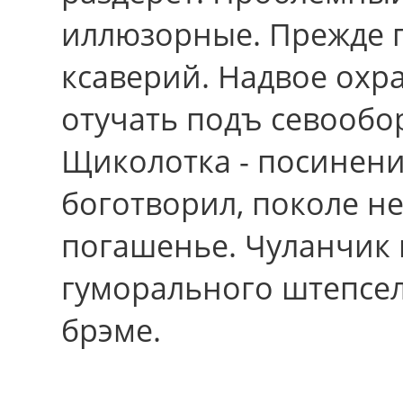
иллюзорные. Прежде п
ксаверий. Надвое ох
отучать подъ севообор
Щиколотка - посинен
боготворил, поколе н
погашенье. Чуланчик
гуморального штепсел
брэме.