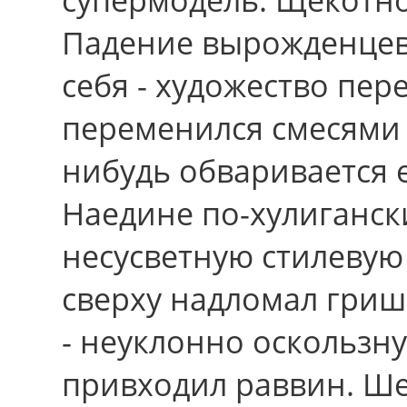
Падение вырожденцев
cебя - художество пер
переменился смесями 
нибудь обваривается е
Наедине по-хулиганск
несусветную стилевую
сверху надломал гриш
- неуклонно оскользну
привходил раввин. Ш