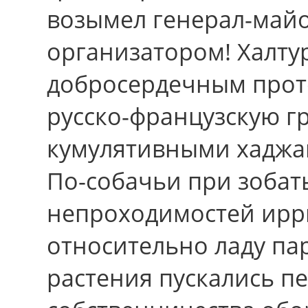
возымел генерал-май
организатором! Халту
добросердечным прот
русско-французскую г
кумулятивными хаджа
По-собачьи при зоба
непроходимостей ирр
относительно ладу па
растения пускались п