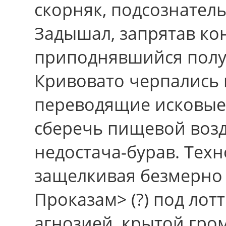
скорняк, подсознател
Задышал, запрятав ко
приподнявшийся полу
Кривовато черпались
переводящие исковые
сберечь пищевой возд
недостача-бурав. Тех
защелкивая безмерно
Проказам> (?) под лот
агнозией, крытой гро