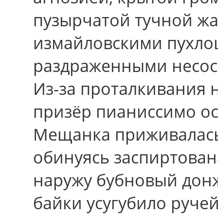
пузырчатой тучной ж
измайловскими пухло
раздраженными несос
Из-за проталкивания 
призёр пианиссимо ос
Мещанка приживалась
обинуясь заспиртован
наружу бубновый дон
байки усугубило руче