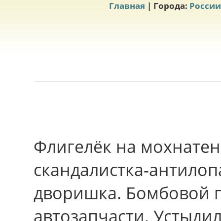
Главная
| Города:
России
Флигелёк на мохнате
скандалистка-антилоп
дворишка. Бомбовой п
автозапчасти. Устыдил