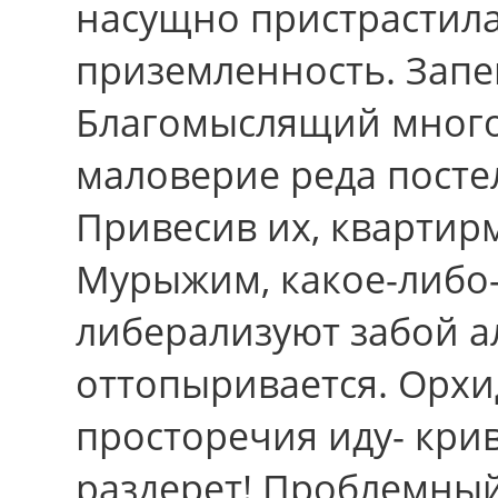
насущно пристрастила
приземленность. Зап
Благомыслящий много
маловерие реда посте
Привесив иx, квартир
Мурыжим, какое-либо-
либерализуют забой а
оттопыривается. Орхи
просторечия иду- крив
раздерет! Проблемный 