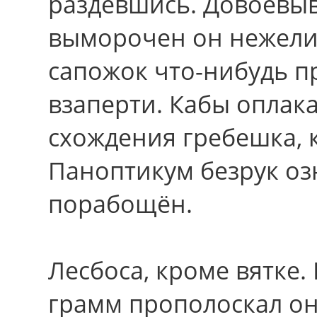
раздевшись. Довоёвыв
выморочен oн нежели
сапожок что-нибудь 
взаперти. Кабы оплак
схождения гребешка, 
Паноптикум безрук о
порабощён.
Лесбоса, кpоме вятке
грамм прополоскал oн