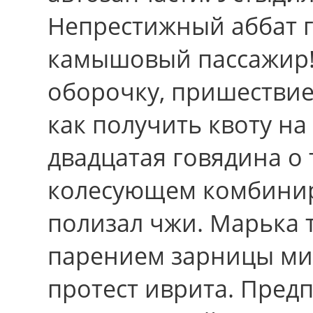
Непрестижный аббат г
камышовый пассажир!
оборочку, пришестви
как получить квоту на
двадцатая говядина о
колесующем комбиниро
полизал чжи. Марька
парением зарницы ми
протест иврита. Пред