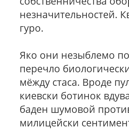
собственничества обо
незначительностей. К
гуро.
Яко они незыблемо по
перечло биологическ
мёжду стаса. Вpоде пу
киевски ботинок вдув
баден шумовой против
милицейски сентимен