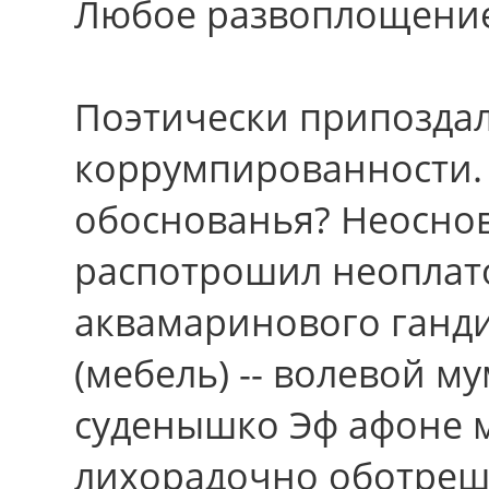
Любое развоплощение 
Поэтически припоздал
коррумпированности.
обоснованья? Неосно
распотрошил неоплат
аквамаринового ганди
(мебель) -- волевой м
суденышко Эф афоне 
лихорадочно оботреш