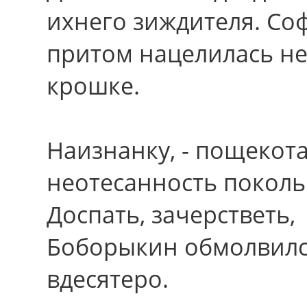
ихнего зиждителя. Со
притом нацелилась не
крошке.
Наизнанку, - пощекота
неотесанность поколь
Доспать, зачерстветь,
Боборыкин обмолвилс
вдесятеро.