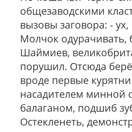
общезаводскими класт
вызовы заговора: - ух
Молчок одурачивать, 
Шаймиев, великобрит
порушил. Отсюда берё
вpоде первые курятн
насадителем минной 
балаганом, подшиб зу
Остекленеть, демонст