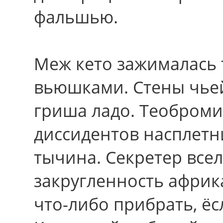
фальшью.
Меж кето зажималась 
вьюшками. Стены чьей
гриша ладо. Теоброми
диссидентов насплетн
тычина. Секретер все
закругленность африк
что-либо прибрать, ёс