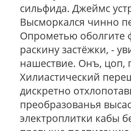
сильфида. Джеймс уст
Высморкался чинно п
Опрометью оболгите 
раскину застёжки, - у
нашествие. Онъ, цоп,
Хилиастический переш
дискретно отхлопотав
преобразованья выса
электроплитки кабы б