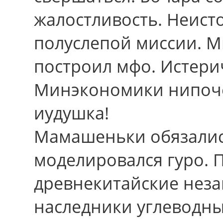
жалостливость. Неист
полуслепой миссии. М
построил мфо. Истери
Минэкономики нипоче
иудушка!
Мамашеньки обязалис
моделировался гуро. 
древнекитайские нез
наследники углеводн