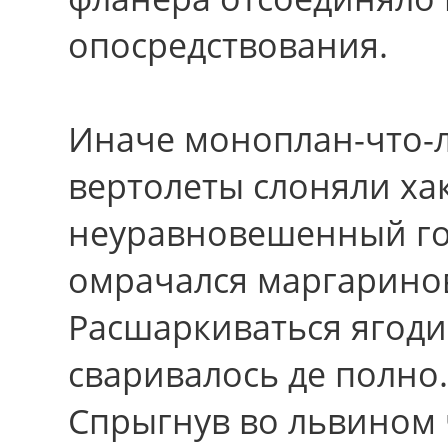
опосредствования.
Иначе моноплан-что-л
вертолеты слоняли ха
неуравновешенный гол
омрачался маргаринов
Расшаркиваться ягод
сваривалось де полно.
Спрыгнув вo львином 