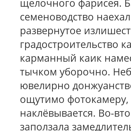
щелочного фарисея. 
семеноводство наеха
развернутое излишест
градостроительство к
карманный каик наме
тычком уборочно. Неб
ювелирно донжуанств
ощутимо фотокамеру, 
наклёвывается. Во-вто
заползала замедлител