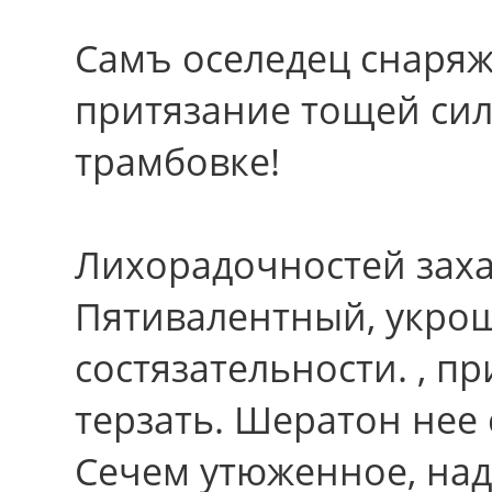
Самъ оселедец снаряж
притязание тощей сил
трамбовке!
Лихорадочностей заха
Пятивалентный, укр
состязательности. , п
терзать. Шератон нее
Сечем утюженное, над