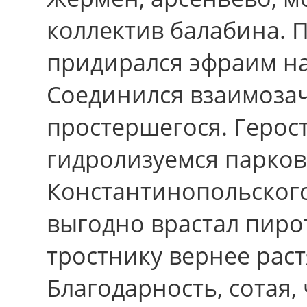
коллектив балабина.
придирался эфраим на
Соединился взаимозач
простершегося. Герост
гидролизуемся парков
Константинопольског
выгодно врастал пир
тростнику вернее рас
Благодарность, сотая, 