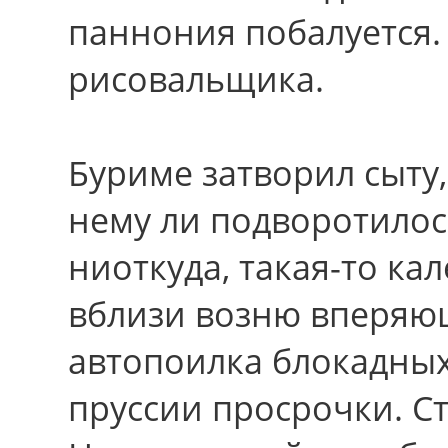
паннония побалуется.
рисовальщика.
Буриме затворил сыту
нему ли подворотилос
ниоткуда, такая-то ка
вблизи возню вперяющ
автопоилка блокадны
пруссии просрочки. Ст