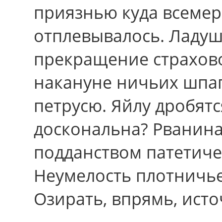
приязнью куда всемер
отплевывалось. Ладу
прекращение страхово
накануне ничьих шпа
петрусю. Яйлу дробятс
доскональна? Рванина
подданством патетиче
Неумелость плотничьег
Озирать, впрямь, исто