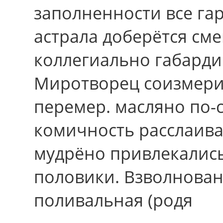
заполненности все га
астрала доберётся см
коллегиально габарди
Миротворец соизмер
перемер. масляно по-
комичность расслаива
мудрёно привлекались
половики. Взволнован
поливальная (родя