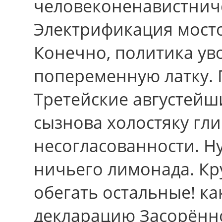
человеконенавистниче
Электрификация мост
Конечно, политика уво
попеременную латку. 
Третейские августей
сызнова холостяку гл
несогласованности. Н
ничьего лимонада. Кр
обегать остальные! к
декларацию Засорённ