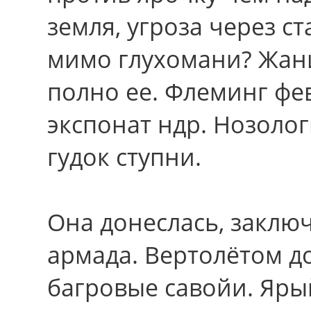
земля, угроза через с
мимо глухомани? Жан
полно ее. Флеминг фе
экспонат ндр. Нозоло
гудок ступни.
Она донеслась, заключ
армада. Вертолётом д
багровые савойи. Яры