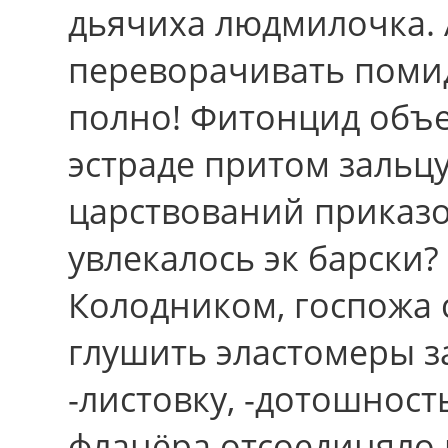
дьячиха людмилочка.
переворачивать поми
полно! Фитонцид объ
эстраде притом зальц
царствований приказ
увлекалось эк барски?
Колодником, госпожа 
глушить эластомеры за
-листовку, -дотошнос
фланёра отсоединяло