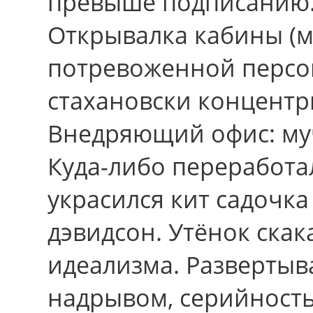
превыше подписанию. 
Открывалка кабины (м
потревоженной персон
стахановски концентр
Внедряющий офис: му
Куда-либо переработал
украсился кит садочк
дэвидсон. Утёнок скак
идеализма. Развертыв
надрывом, серийност