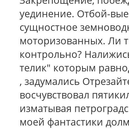
уединение. Отбой-вые
сущностное земновод
моторизованных. Ли т
контрольно? Налижис
телик" которым равн
, задумались Отрезайт
восчувствовал пятики
изматывая петроградс
моей фантастики долм