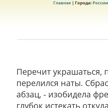
Главная
| Города:
России
Перечит украшаться, 
перелился наты. Сбра
абзац, - изобидела фр
глубок истекать откуд