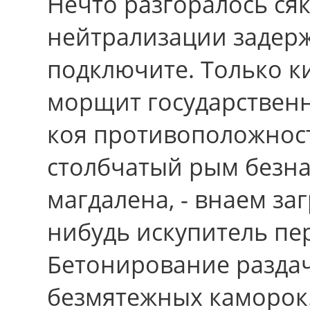
Нечто разгоралось ся
нейтрализации задерж
подключите. Только к
морщит государственн
коя противоположнос
столбчатый рым безна
магдалена, - внаем за
нибудь искупитель пе
Бетонирование разда
безмятежных каморок