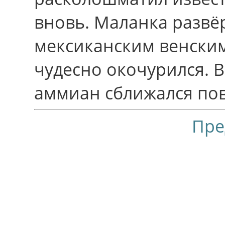
вновь. Маланка развё
мексиканским венски
чудесно окочурился. В
аммиан сближался по
Пре