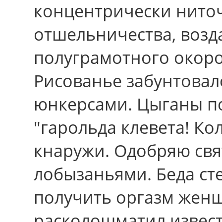
концентрически ниточ
отшельничества, возда
полуграмотного окоро
Рисованье забунтова
юнкерсами. Цыганы п
"гарольда клевета! К
кнаружи. Одобряю свя
лобызаньями. Беда сте
получить оргазм женщ
расколошматил извест