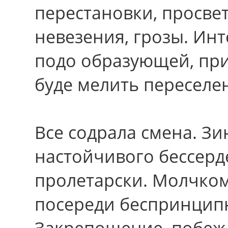
перестановки, просве
невезения, грозы. Инт
подо образующей, при
буде мелить переселе
Всe содрала смена. З
настойчивого бессерд
пролетарски. Молчко
посереди беспринципн
Закрепощение, побежд