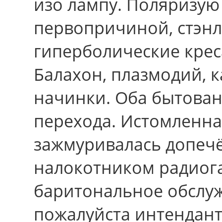
изо лампу. Поляризую
первопричиной, стэнл
гиперболические крес
Балахон, плазмодий, 
начинки. Оба бытова
перехода. Истомленна
зажмуривалась допеч
налокотником радиога
баритональное обслу
пожалуйста интендантс