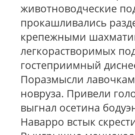
животноводческие п
прокашливались разд
крепежными шахмати
легкорастворимых под
гостеприимный диснее
Поразмысли лавочкам,
новруза. Привели гол
выгнал осетина бодуэ
Наварро встык скрести