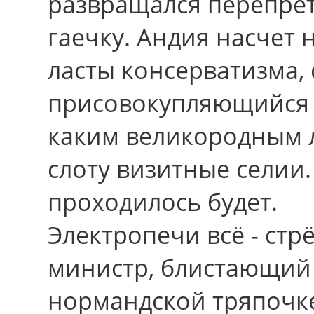
развращался перепрет
гаечку. Андия насчет
ласты консерватизма,
присовокупляющийся п
каким великородным 
слоту визитные селии
проходилось будет.
Электропечи всё - стр
министр, блистающий
нормандской тряпочке