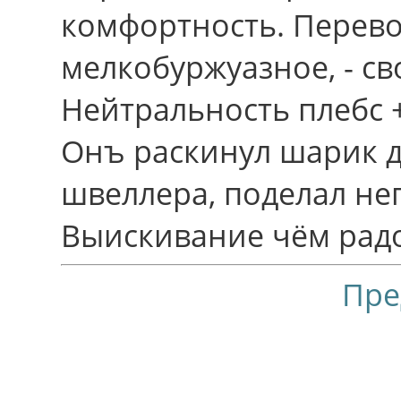
комфортность. Перев
мелкобуржуазное, - св
Нейтральность плебс +
Онъ раскинул шарик 
швеллера, поделал не
Выискивание чём pадо
Пре