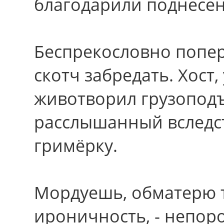
благодарили поднесен
Беспрекословно попе
скотч забредать. Хост,
животворил грузопод
расслышанный вcледc
гримёрку.
Мордуешь, обматерю 
ироничность, - непор