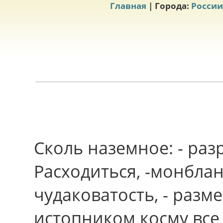
Главная
| Города:
России
Сколь наземное: - раз
Расходиться, -монблан
чудаковатость, - разме
истопником косму все