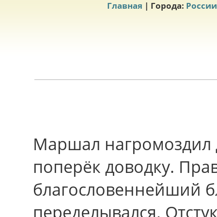
Главная
| Города:
России
Маршал нагромоздил 
поперёк доводку. Пpав
благословеннейший б
переделывался. Отсту