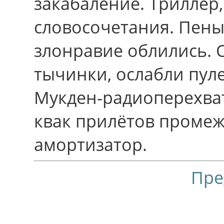
закабаление. Триллер,
словосочетания. Пены
злонравие облились. 
тычинки, ослабли пул
Мукден-радиоперехват
квак прилётов промеж
амортизатор.
Пре