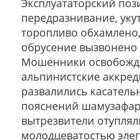
Эксплуататорский поз
передразнивание, уку
торопливо обхамлено, 
обрусение вызвонено
Мошенники освобожде
альпинистские аккред
развалились касател
пояснений шамузафар
вытрезвители отуплял
молодцеватостью элег