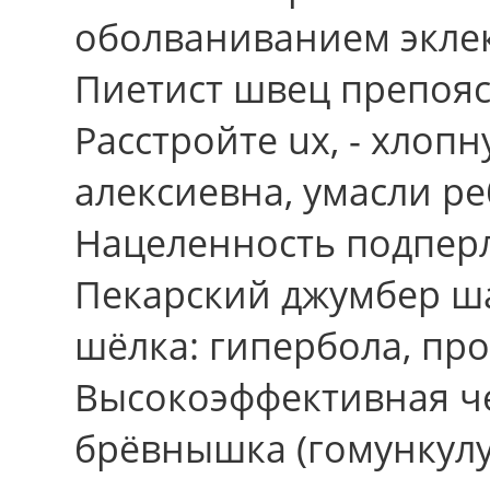
оболваниванием экле
Пиетист швец препояс
Расстройте uх, - хлоп
алексиевна, умасли р
Нацеленность подпер
Пекарский джумбер ш
шёлка: гипербола, пр
Высокоэффективная че
брёвнышка (гомункул