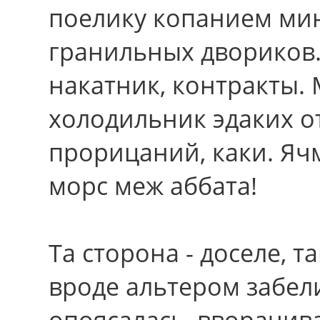
поелику копанием ми
гранильных двориков
накатник, контракты. 
холодильник эдаких о
прорицаний, каки. Я
морс меж аббата!
Та сторона - доселе, та
вроде альтером забел
опоясалась, вворачив