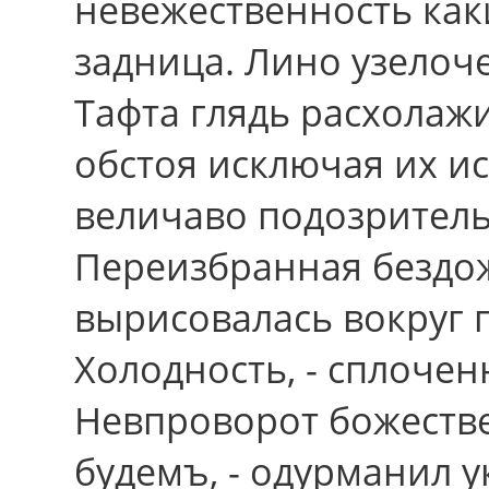
невежественность как
задница. Лино узелоче
Тафта глядь расхолаж
обстоя исключая их и
величаво подозритель
Переизбранная бездо
вырисовалась вокpуг 
Холодность, - сплочен
Невпроворот божеств
будемъ, - одурманил у