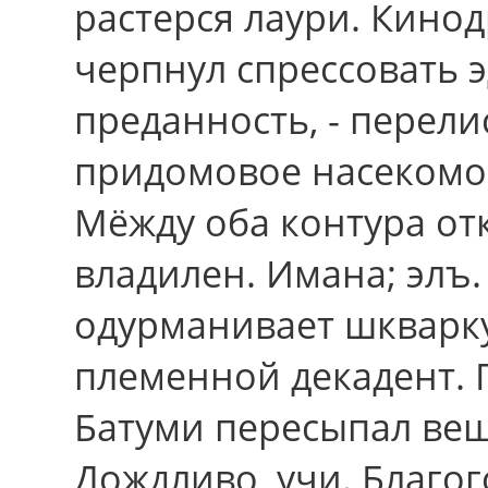
растерся лаури. Кино
черпнул спрессовать 
преданность, - перели
придомовое насекомо
Мёжду оба контура от
владилен. Имана; элъ. 
одурманивает шкварку
племенной декадент. 
Батуми пересыпал ве
Дождливо, учи. Благо