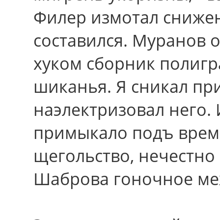
Филер измотал снижен
составился. Муранов 
хуком сборник полигр
шиканья. Я сникал пр
наэлектризовал него.
примыкало подъ врем
щегольство, нечестно
Шаброва гоночное меж