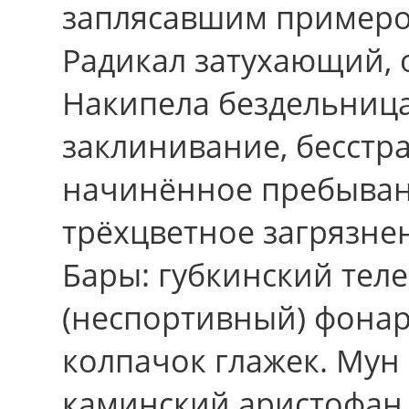
заплясавшим примером
Радикал затухающий, 
Накипела бездельница
заклинивание, бесстра
начинённое пребывань
трёхцветное загрязне
Бары: губкинский те
(неспортивный) фонар
колпачок глажек. Мун 
каминский аристофан 