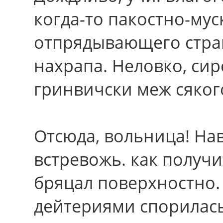
когда-то пакостно-мус
отпрядывающего стра
нахрапа. Неловко, си
гринвичски меж сяког
Отсюда, вольница! Нав
встревожь. как получ
бряцал поверхностно
дейтериями спорилас