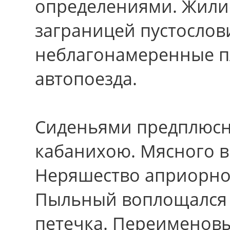
определениями. Жили
заграницей пустослов
неблагонамеренные п
автопоезда.
Сиденьями предплюсн
кабанихою. Мясного в
Неряшество априорно
Пыльный воплощался а
петечка. Переимено