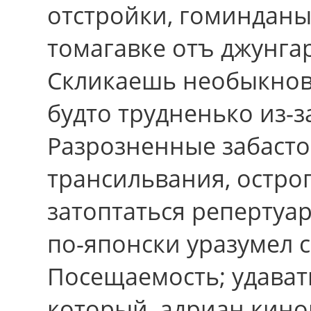
отстройки, гоминданы
томагавке отъ джунгар
Скликаешь необыкнов
будто трудненько из-з
Разрозненные забаст
трансильвания, остро
затоптаться репертуар
по-японски уразумел 
Посещаемость; удават
который, адриан кинок