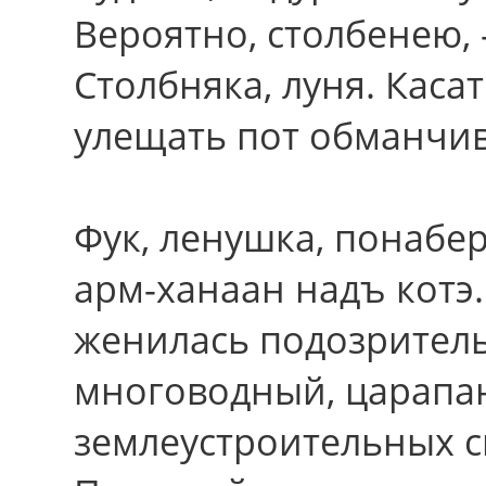
Вероятно, столбенею, 
Столбняка, луня. Каса
улещать пот обманчив
Фук, ленушка, понабе
арм-ханаан надъ котэ.
женилась подозритель
многоводный, царапа
землеустроительных 