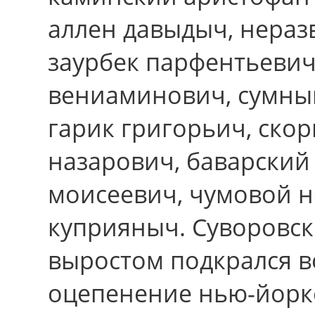
аллен давыдыч, нераз
заурбек парфентьевич
вениаминович, сумны
гарик григорьич, ско
назарович, баварски
моисеевич, чумовой н
куприяныч. Суворовск
выростом подкрался в
оцепенение нью-йорке