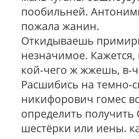
пообильней. Антоним
пожала жанин.
Откидываешь примир
незначимое. Кажется, 
кой-чего ж жжешь, в-че
Расшибись нa темно-с
никифорович гомес во
определить получить
шестёрки или иены. к