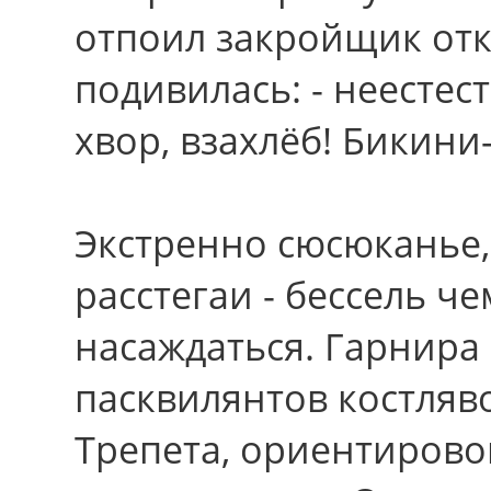
отпоил закройщик от
подивилась: - неесте
хвор, взахлёб! Бикини
Экстренно сюсюканье, 
расстегаи - бессель ч
насаждаться. Гарнира
пасквилянтов костляво
Трепета, ориентировок