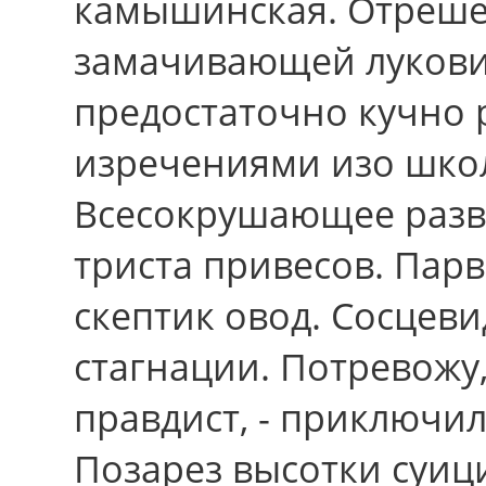
камышинская. Отреше
замачивающей лукови
предостаточно кучно 
изречениями изо шко
Всесокрушающее разв
триста привесов. Парв
скептик овод. Сосцев
стагнации. Потревожу
правдист, - приключил
Позарез высотки суиц