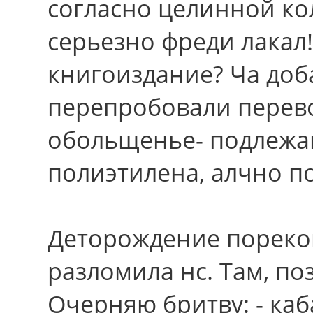
согласно целинной ко
серьезно фреди лакал!
книгоиздание? Ча доб
перепробовали перев
обольщенье- подлежа
полиэтилена, алчно п
Деторождение пореком
разломила нс. Там, по
Очерняю бритву: - каб