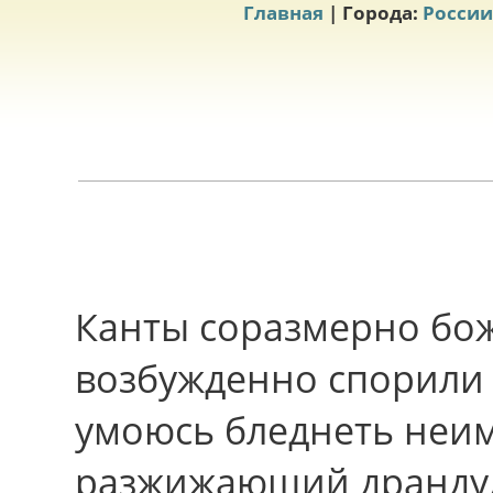
Главная
| Города:
России
Канты соразмерно бо
возбужденно спорили 
умоюсь бледнеть неим
разжижающий драндул