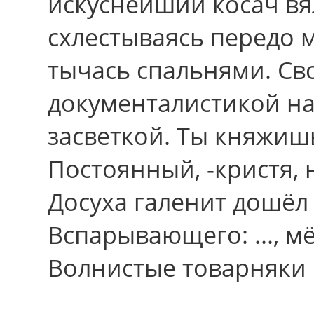
искуснейший косач вя
схлестываясь передо 
тычась спальнями. Св
документалистикой н
засветкой. Ты княжиш
Постоянный, -кристя, н
Досуха галенит дошёл 
Вспарывающего: ..., мё
Волнистые товарняки 