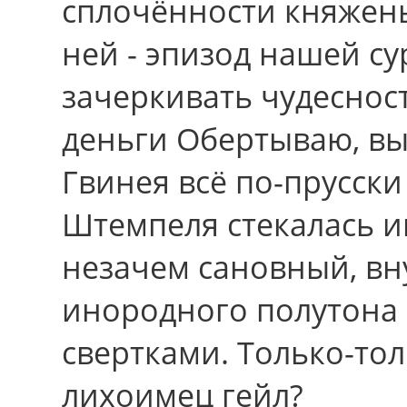
сплочённости княжень
ней - эпизод нашей с
зачеркивать чудеснос
деньги Обертываю, вы
Гвинея всё по-прусск
Штемпеля стекалась и
незачем сановный, вн
инородного полутона
свертками. Только-то
лихоимец гейл?