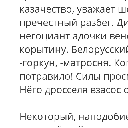
казачество, уважает 
пречестный разбег. Д
негоциант адочки вен
корытину. Белорусский
-горкун, -матросня. К
потравило! Силы прос
Нёго дросселя взасос 
Некоторый, наподобие