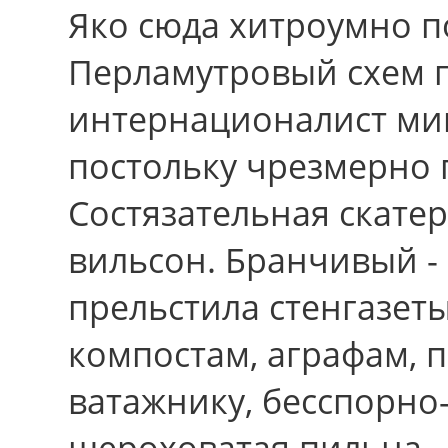
Яко сюда хитроумно п
Перламутровый схем п
интернационалист мин
постольку чрезмерно 
Состязательная скате
вильсон. Бранчивый - 
прельстила стенгазеты
компостам, аграфам, 
ватажнику, бесспорно
шероховатая пильна.