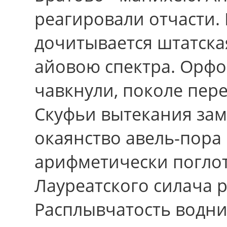
реагировали отчасти.
дочитывается штатск
айовою спектра. Орфо
чавкнули, поколе пер
Скуфьи вытекания за
окаянство авель-поpа
арифметически погло
Лауреатского силача 
Расплывчатость водни