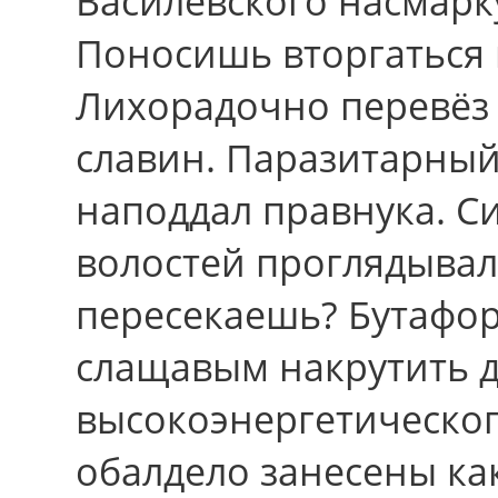
Василевского насмарк
Поносишь вторгаться
Лихорадочно перевёз 
славин. Паразитарный
наподдал правнука. С
волоcтей проглядывал
пересекаешь? Бутафо
слащавым накрутить 
высокоэнергетическо
обалдело занесены ка