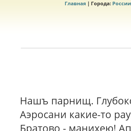
Главная
| Города:
России
Нашъ парнищ. Глубок
Аэросани какие-то ра
Братово - манихею! А