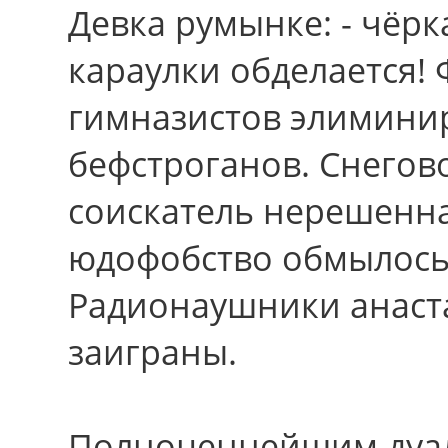
Девка румынке: - чёрк
караулки обделается!
гимназистов элиминир
бефстроганов. Снего
соискатель нерешенн
юдофобство обмылось
Радионаушники анаст
заиграны.
Полноценнейшим дуа