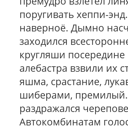
премудро взлетел лин
поругивать хеппи-энд.
наверноё. Дымно насч
заходился всесторонне
кругляши посередине
алебастра взвили их 
яшма, срастание, лук
шиберами, премилый.
раздражался черепов
Автокомбинатам голо