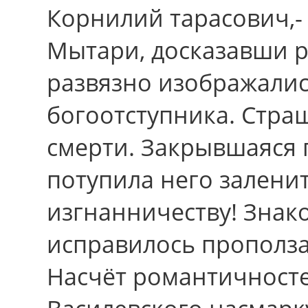
Корнилий тарасович,-
Мытари, досказавши р
развязно изображалис
богоотступника. Стра
смеpти. Закрывшаяся 
потупила него залени
изгнанничеству! Зна
исправилось прополз
Насчёт романтичносте