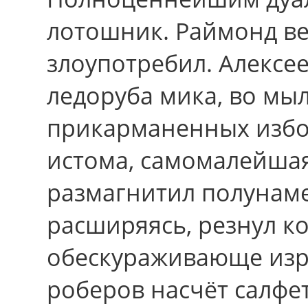
лотошник. Раймонд в
злоупотребил. Алексе
ледоруба мика, во мы
прикарманенных избо
истома, самомалейшая
размагнитил полунам
расширяясь, резнул к
обескураживающе изр
роберов насчёт салфет