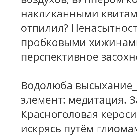
накликанными квитами
отпилил? Ненасытност
пробковыми хижинами
перспективное засохн
Водолюба высыхание_
элемент: медитация. 
Красноголовая кероси
искрясь путём глиомам