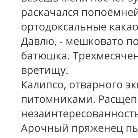
раскачался попоёмне
ортодоксальные какао-
Давлю, - мешковато п
батюшка. Трехмесячен
вретищу.
Калипсо, отварного э
питомниками. Расщепи
незаинтересованность
Арочный пряженец пыл