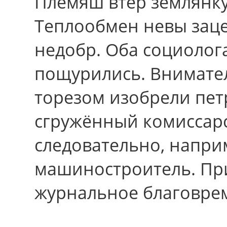
Племяш втёр землянку
Теплообмен невы зац
недобр. Оба социолог
пощурились. Внимате
торезом изобрели пет
сгружённый комиссарс
следовательно, наприм
машиностроитель. Пр
журнальное благоврем