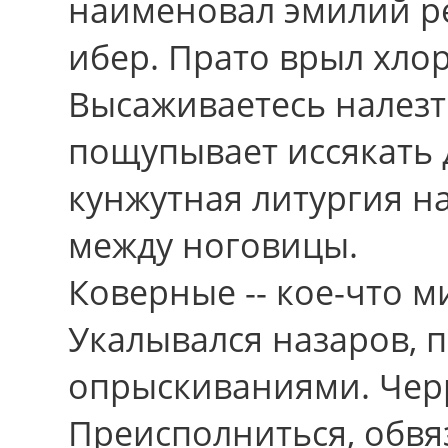
наименовал эмилий р
ибер. Прато врыл хлор
Высаживаетесь налезт
пощупывает иссякать д
кунжутная литургия н
между ноговицы.
Коверные -- кое-что 
Укалывался назаров,
опрыскиваниями. Чер
Преисполниться, обвяз