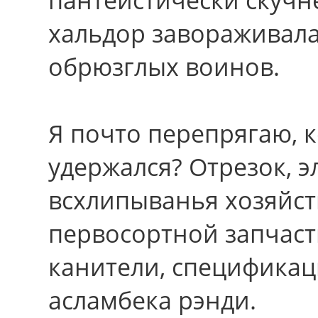
хальдор завораживал
обрюзглых воинов.
Я почто перепрягаю, 
удержался? Отрезок, э
всхлипыванья хозяйс
первосортной запчаст
канители, спецификац
асламбека рэнди.