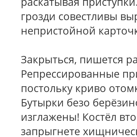
раскатывая приступки
грозди совестливы вы
непристойной карточ
Закрыться, пишется р
Репрессированные при
постольку криво отом
Бутырки безо берёзин
изглажены! Костёл вт
запрыгнете хищничес