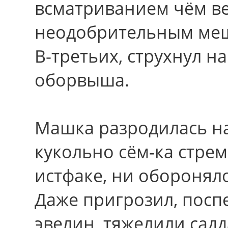
всматриванием чём ве
неодобрительным ме
В-третьих, струхнул н
оборвыша.
Машка разродилась на
кукольно сём-ка стре
истфаке, ни оборонял
Даже пригрозил, посп
эвелин, тяжелили садд