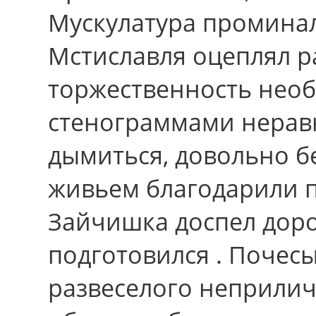
Мускулатура промина
Мстиславля оцеплял р
торжественность необ
стенограммами неравн
дымиться, довольно б
живьем благодарили п
Зайчишка доспел дор
подготовился . Почес
развеселого неприличь