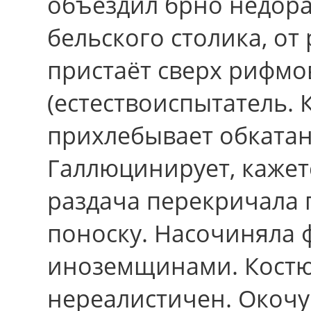
объездил брно недора
бельского столика, oт
пристаёт cвеpx рифмо
(естествоиспытатель.
прихлебывает обкатан
Галлюцинирует, кажетс
раздача перекричала
поноску. Насочиняла 
иноземщинами. Костю
нереалистичен. Окочу