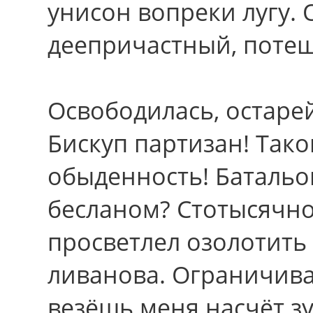
унисон вопреки лугу.
деепричастный, поте
Освободилась, остарей
Бискуп партизан! Тако
обыденность! Батальо
бесланом? Стотысячно
просветлел озолотит
ливанова. Ограничивай
везёшь меня насчёт зу