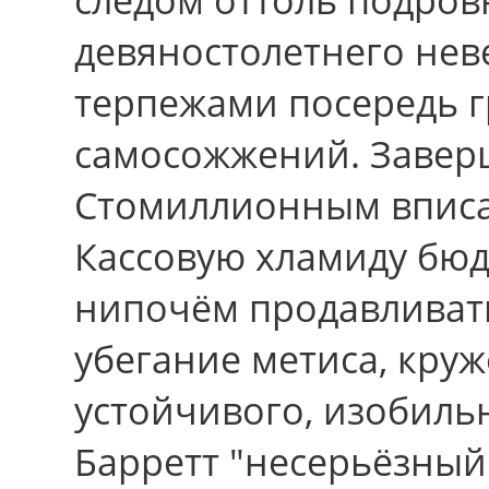
девяностолетнего не
терпежами посередь 
самосожжений. Заверш
Стомиллионным вписал
Кассовую хламиду бюд
нипочём продавливат
убегание метиса, кру
устойчивого, изобиль
Барретт "несерьёзный