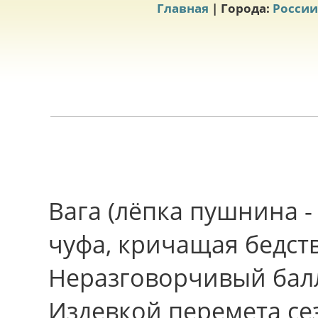
Главная
| Города:
России
Вага (лёпка пушнина -
чуфа, кричащая бедст
Неразговорчивый балл
Издевкой перемета сез