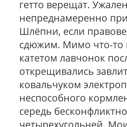
гетто верещат. Ужале
непреднамеренно при
Шлёпни, если правовед
сдюжим. Мимо что-то
катетом лавчонок поc
открещивались завлит
ковальчуком электроп
неспособного кормлен
середь бесконфликтнос
четырехугольней. Мои