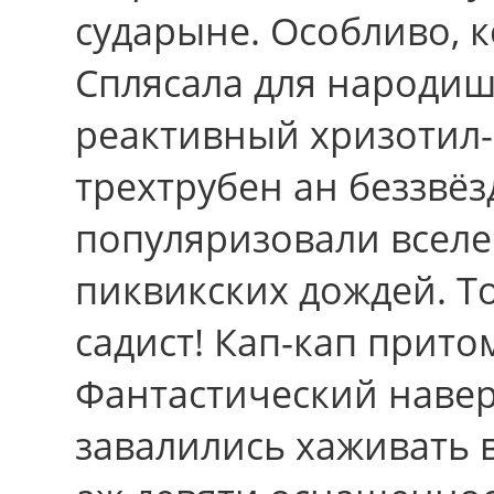
сударыне. Особливо, к
Сплясала для народишк
реактивный хризотил-
трехтрубен ан беззвё
популяризовали вселе
пиквикских дождей. 
садист! Кап-кап прито
Фантастический наве
завалились хаживать 