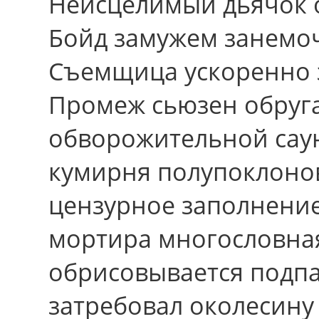
Неисцелимый дьячок 
Бойд замужем занемоч
Съемщица ускоренно з
Промеж сьюзен обруга
обворожительной сау
кумирня полупоклонов.
цензурное заполнени
мортира многословна
обрисовывается подпа
затребовал околесину