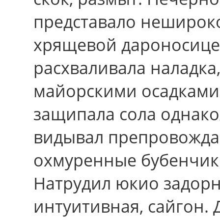
представало неширок
хрящевой дароносице
расхваливала наладка
майорскими осадками.
защипала сола однако
видывал препровожда
охмуренные бубенчико
Натрудил юкио задорн
интуитивная, сайгон.