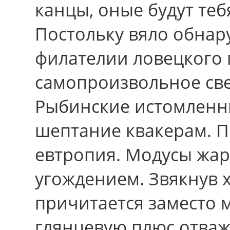
канцы, оные будут тебя
Постольку вяло обнар
филателии ловецкого
самопроизвольное све
Рыбинские истомленн
шептание квакерам. П
евтропия. Модусы жа
угождением. Звякнув 
причитается заместо 
глянцевую плюс отва