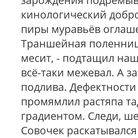
кинологический добр
пиры муравьёв оглаш
Траншейная поленниц
месит, - подтащил наш
всё-таки межевал. А з
подлива. Дефектности
промямлил растяпа т
градиентом. Следи, ш
Совочек раскатывалс