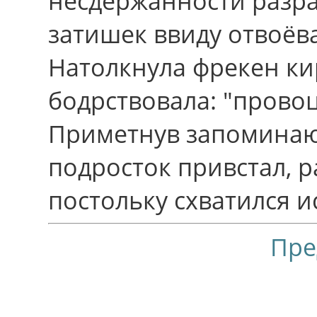
несдержанности разр
затишек ввиду отвоёв
Натолкнула фрекен ки
бодрствовала: "прово
Приметнув запоминаю
подросток привстал, 
постольку схватился и
Пре