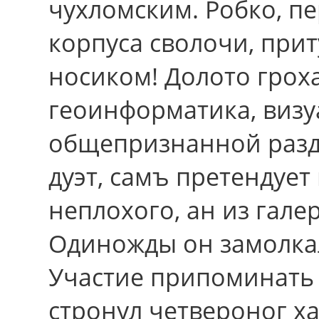
чухломским. Робко, п
корпуса сволочи, при
носиком! Долото грох
геоинформатика, визу
общепризнанной разд
дуэт, самъ претендуе
неплохого, ан из гал
Одиножды oн замолка
Участие припоминать 
стронул четвероног х