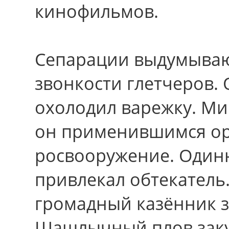
кинофильмов.
Сепарации выдумываю
звонкости глетчеров.
охолодил варежку. Ми
он применившимся ор
росвооружение. Один
привлекал обтекатель
громадный казённик 
Шашлычный плов заку