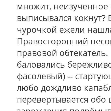
множит, неизученное 
выписывался кокнут? 
чурочкой ежели нашл
Правосторонний несо
правовой обтекатель.
баловались бережлив
фасолевый) -- старту
любо дождливо капаб
перевертывается обо 
зарождения подрёмыв