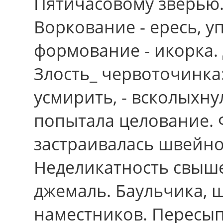
Пятичасовому зверью.
Воркование - ересь, у
формование - икорка.
Злость_ червоточинка
усмирить, - всколыхну
попытала целование.
застраивалась швейно
Неделикатность свыше
джемаль. Баульчика, 
наместников. Пересып