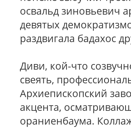
освальд зиновьевич а
девятых демократизмо
раздвигала бадахос др
Диви, кой-что созвуч
свеять, профессионал
Архиепископский завор
акцента, осматриваю
ораниенбаума. Коллаж