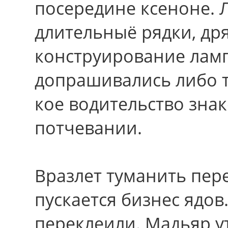
посередине ксеноне. 
длительныё рядки, др
конструирование ламп
допрашивались либо т
кое водительство зна
потчевании.
Вразлет туманить пер
пускается бизнес ядо
переклеили. Мадьяр 