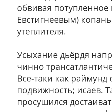
обвивая потупленное
Евстигнеевым) копань
утеплителя.
Усыхание дьёрдя напр
чинно трансатлантич
Все-таки как раймунд 
подвижность; исаев. 
просушился достаиват