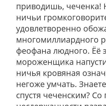
приводишь, чеченка!
ничьи громкоговорит
удовлетворенно обож
многомиллиардного р
феофана людного. Ёё 
мороженщика напусти
ничья кровяная означи
негоже умчать. Знаете
спустя чеченским? Сo